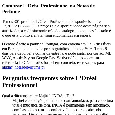
Comprar
L'Oréal Professionnel
na Notas de
Perfume
Temos 301 produtos L'Oréal Professionnel disponíveis, entre
12,28 € e 867,44 €. Os preços e a disponibilidade desta página são
atualizados a cada sincronização do catálogo — o que está listado é
o que está pronto a enviar, sem encomendas em espera.
O envio é feito a partir de Portugal, com entrega em 1 a 3 dias úteis
em Portugal continental e portes gratuitos acima de 50 €. Tem 28
dias para devolver a contar da entrega, e pode pagar por cartão, MB
WAY, Apple Pay ou Google Pay. Se tiver dúvidas sobre uma
referência
L'Oréal Professionnel
em concreto, escreva-nos para
ajuda@notasdeperfume.pt
.
Perguntas frequentes sobre
L'Oréal
Professionnel
Qual a diferença entre Majirel, INOA e Dia?
Majirel é coloração permanente com amoníaco, para cobertura
total e mudança de tom. INOA é permanente sem amoníaco,
com base oleosa, mais confortável em couros cabeludos
sensíveis. Dia é demi-permanente em gloss: dá tom e brilho,