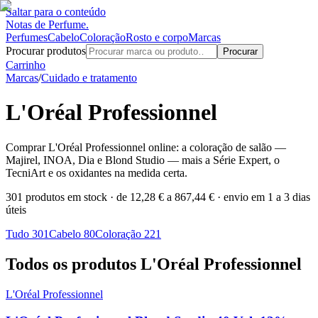
Saltar para o conteúdo
Notas de Perfume
.
Perfumes
Cabelo
Coloração
Rosto e corpo
Marcas
Procurar produtos
Procurar
Carrinho
Marcas
/
Cuidado e tratamento
L'Oréal Professionnel
Comprar L'Oréal Professionnel online: a coloração de salão —
Majirel, INOA, Dia e Blond Studio — mais a Série Expert, o
TecniArt e os oxidantes na medida certa.
301 produtos em stock
· de 12,28 € a 867,44 €
· envio em 1 a 3 dias
úteis
Tudo
301
Cabelo
80
Coloração
221
Todos os produtos L'Oréal Professionnel
L'Oréal Professionnel