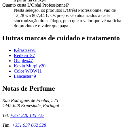
Quanto custa L'Oréal Professionnel?
Nesta seleção, os produtos L'Oréal Professionnel vão de
12,28 € a 867,44 €. Os preços são atualizados a cada
sincronização do catálogo, pelo que o valor que vê na ficha
do produto é o valor que paga.
Outras marcas de
cuidado e tratamento
Kérastase
91
Redken
187
Olaplex
47
Kevin Murphy
20
Color WOW
11
Lancaster
49
Notas de Perfume
Rua Rodrigues de Freitas, 575
4445-628
Ermesinde
,
Portugal
Tel.
+351 220 145 727
Tlm.
+351 937 062 528