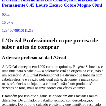
Permanente 6.45 Louro Escuro Cobre Mogno 60ml
60ml
16,07 €
1
2
3
4
5
6
7
8
9
10
11
12
13
L'Oréal Professionnel
: o que precisa de
saber antes de comprar
A divisão profissional da L'Oréal
A L'Oréal começou em 1909 com um químico, Eugène Schueller, e
uma tinta para o cabelo — a coloração está na origem da casa, não é
um acessório. A L'Oréal Professionnel é a divisão que trabalha com
cabeleireiros, e é a razão pela qual esta é, de longe, a marca com
mais referências na loja: uma coloração não é um produto, são
dezenas de tons, mais os reveladores em vários volumes.
É também por isso que a gama se divide em duas metades muito
diferentes. De um lado, o trabalho técnico: cor, descoloração,
oxidantes. Do outro, o cuidado e o styling que mantêm o resultado