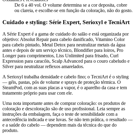
De 6 a 40 vol. O volume determina se a cor deposita, cobre
ou clareia, e escolhe-se em função da coloração, não do gosto.
Cuidado e styling: Série Expert, Serioxyl e TecniArt
A Série Expert é a gama de cuidado do salão e está organizada por
objetivo: Absolut Repair para cabelo danificado, Vitamino Color
para cabelo pintado, Metal Detox para neutralizar metais da água
antes e depois de um serviço técnico, Blondifier para loiros, Pro
Longer para comprimentos, Liss Unlimited para frisado, Curl
Expression para caracóis, Scalp Advanced para o couro cabeludo e
Silver para neutralizar reflexos amarelados.
A Serioxyl trabalha densidade e cabelo fino; o TecniArt é o styling
— géis, pastas, pós de volume e sprays de proteção térmica. O
SteamPod, com as suas placas a vapor, é o aparelho da casa e tem
tratamento próprio para usar com ele.
Uma nota importante antes de comprar coloração: os produtos de
coloração e descoloração são de uso profissional. Leia sempre as
instruções da embalagem, faça o teste de sensibilidade com a
antecedência indicada e use luvas. Se não tem prática, o resultado —
e a saúde do cabelo — dependem mais da técnica do que do
produto.