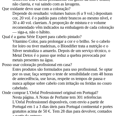
não clareia, e vai saindo com as lavagens.
Que oxidante devo usar com a coloração?
Depende do resultado: volumes baixos (6 a 9 vol.) depositam
cor, 20 vol. é o padrão para cobrir brancos ao mesmo nível, e
30 a 40 vol. clareiam. A proporção de mistura e o volume
recomendado vêm indicados na embalagem de cada coloração
— siga-a, não o hábito.
Qual é a gama Série Expert para cabelo pintado?
Vitamino Color, para prolongar a cor e o brilho. Se o cabelo
for loiro ou tiver madeixas, o Blondifier trata a nutrição e o
Silver neutraliza o amarelo. Depois de um serviço técnico, o
Metal Detox é o passo que reduz a quebra provocada por
metais presentes na água.
Posso usar coloração profissional em casa?
Estes produtos são formulados para uso profissional. Se optar
por os usar, faça sempre o teste de sensibilidade com 48 horas
de antecedência, use luvas, respeite os tempos de pausa e
nunca aplique sobre cabelo com irritação ou feridas no couro
cabeludo.
Onde comprar L'Oréal Professionnel original em Portugal?
Nesta página. A Notas de Perfume tem 301 referências
L'Oréal Professionnel disponíveis, com envio a partir de
Portugal em 1 a 3 dias úteis para Portugal continental e portes
gratuitos acima de 50 €. Tem 28 dias para devolver, contados
a partir da entrega.