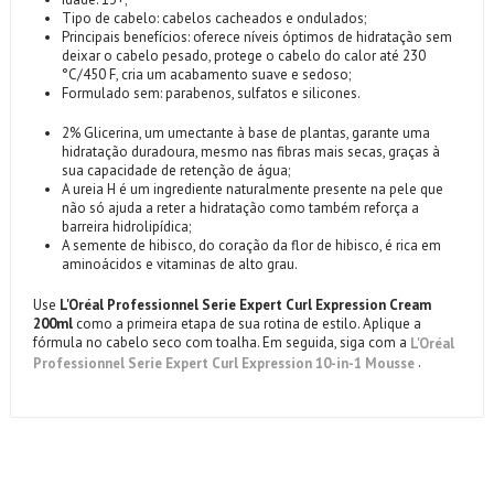
Tipo de cabelo: cabelos cacheados e ondulados;
Principais benefícios: oferece níveis óptimos de hidratação sem
deixar o cabelo pesado, protege o cabelo do calor até 230
°C/450 F, cria um acabamento suave e sedoso;
Formulado sem: parabenos, sulfatos e silicones.
2% Glicerina, um umectante à base de plantas, garante uma
hidratação duradoura, mesmo nas fibras mais secas, graças à
sua capacidade de retenção de água;
A ureia H é um ingrediente naturalmente presente na pele que
não só ajuda a reter a hidratação como também reforça a
barreira hidrolipídica;
A semente de hibisco, do coração da flor de hibisco, é rica em
aminoácidos e vitaminas de alto grau.
Use
L'Oréal Professionnel Serie Expert Curl Expression Cream
200ml
como a primeira etapa de sua rotina de estilo. Aplique a
fórmula no cabelo seco com toalha. Em seguida, siga com a
L'Oréal
.
Professionnel Serie Expert Curl Expression 10-in-1 Mousse