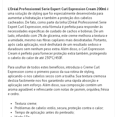
L'Oréal Professionnel Serie Expert Curl Expression Cream 200ml
é
uma solução de styling que foi especialmente desenvolvida para
aumentar a hidratação e também a proteção dos cabelos
cacheados. De fato, como parte da linha L'Oréal Professionnel Serie
Expert Curl Expression, esta fórmula é perfeita para responder às
necessidades específicas de cuidado de cachos e bobinas. De um
lado, infundido com 2% de glicerina, este creme melhora a textura e
a umidade, mesmo nas fibras capilares mais desidratadas. Portanto,
após cada aplicação, você desfrutará de um resultado sedoso e
duradouro sem nenhum peso extra. Além disso, o Curl Expression
Cream é perfeito para fornecer proteção extra também, protegendo
o cabelo do calor de até 230°C/450F.
Para usufruir de todos estes benefícios, introduza o Creme Curl
Expression como o primeiro passo da sua rotina de styling,
aplicando-o nos cabelos secos com a toalha. Sua textura cremosa
desliza facilmente nos fios garantindo uma rápida absorção e
aplicação sem esforço. Além disso, sua composição contém um
aroma agradável e refrescante com notas de jasmim, orquídea, frésia
e cedro.
Textura: creme;
Problemas de cabelo: estilo, secura, proteção contra o calor;
Tempo de aplicação: antes do penteado;
Idade: 13+;