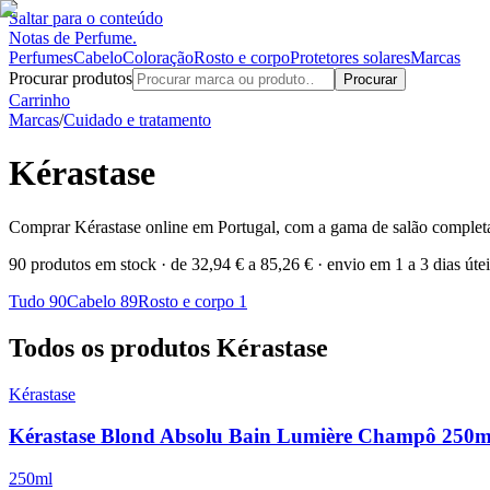
Saltar para o conteúdo
Notas de Perfume
.
Perfumes
Cabelo
Coloração
Rosto e corpo
Protetores solares
Marcas
Procurar produtos
Procurar
Carrinho
Marcas
/
Cuidado e tratamento
Kérastase
Comprar Kérastase online em Portugal, com a gama de salão completa:
90 produtos em stock
· de 32,94 € a 85,26 €
· envio em 1 a 3 dias útei
Tudo
90
Cabelo
89
Rosto e corpo
1
Todos os produtos Kérastase
Kérastase
Kérastase Blond Absolu Bain Lumière Champô 250m
250ml