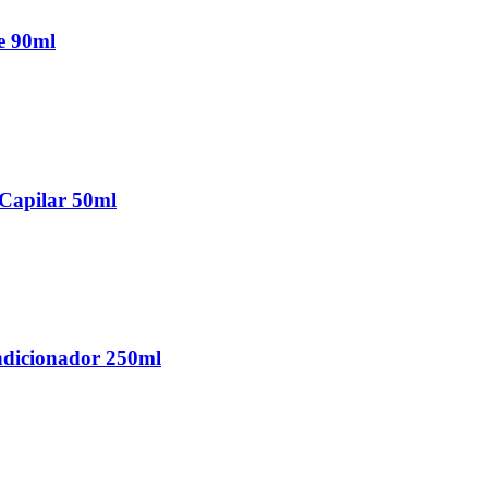
e 90ml
 Capilar 50ml
ondicionador 250ml