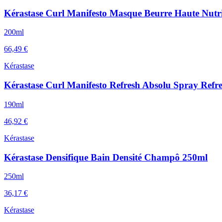
Kérastase Curl Manifesto Masque Beurre Haute Nutr
200ml
66,49 €
Kérastase
Kérastase Curl Manifesto Refresh Absolu Spray Refr
190ml
46,92 €
Kérastase
Kérastase Densifique Bain Densité Champô 250ml
250ml
36,17 €
Kérastase