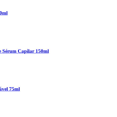
00ml
 Sérum Capilar 150ml
ável 75ml