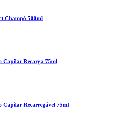
ect Champô 500ml
o Capilar Recarga 75ml
 Capilar Recarregável 75ml