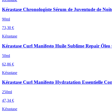
Kérastase Chronologiste Sérum de Juventude de Noit
90ml
73,30 €
Kérastase
Kérastase Curl Manifesto Huile Sublime Repair Óleo
50ml
62,86 €
Kérastase
Kérastase Curl Manifesto Hydratation Essentielle C
250ml
47,34 €
Kérastase