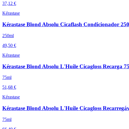
37,12 €
Kérastase
Kérastase Blond Absolu Cicaflash Condicionador 25
250ml
49,50 €
Kérastase
Kérastase Blond Absolu L'Huile Cicagloss Recarga 7
75ml
51,68 €
Kérastase
Kérastase Blond Absolu L'Huile Cicagloss Recarregá
75ml