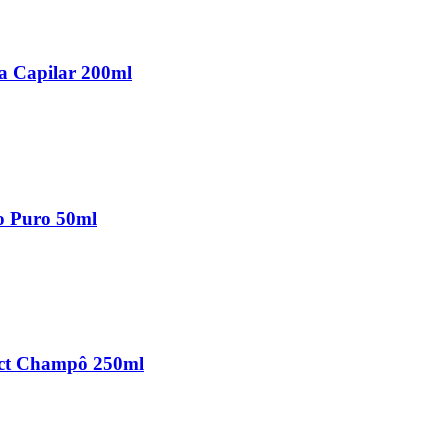
a Capilar 200ml
o Puro 50ml
ect Champô 250ml