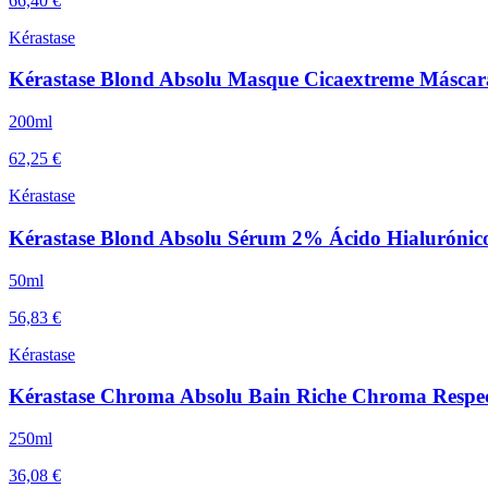
66,40 €
Kérastase
Kérastase Blond Absolu Masque Cicaextreme Máscar
200ml
62,25 €
Kérastase
Kérastase Blond Absolu Sérum 2% Ácido Hialurónic
50ml
56,83 €
Kérastase
Kérastase Chroma Absolu Bain Riche Chroma Resp
250ml
36,08 €