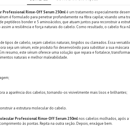
lar Professional Rinse-Off Serum 250ml
é um tratamento especialmente desenv
 sérum é formulado para penetrar profundamente na fibra capilar, visando uma tr
 peptídeos bonder e 5 aminoácidos, que atuam juntos para reconstruir a estru
 assim a resiliência e força naturais do cabelo. Como resultado, o cabelo fica 
e tipos de cabelo, sejam cabelos naturais, tingidos ou clareados. Essa versat
bora seja um sérum, este produto foi desenvolvido para substituir a sua máscar
. Em resumo, este sérum oferece uma solução que repara e fortalece, transfor
mentos naturais e melhor maleabilidade.
vagem;
hora a aparência dos cabelos, tornando-os visivelmente mais lisos e brilhantes;
nstruir a estrutura molecular do cabelo.
 Molecular Professional Rinse-Off Serum 250ml
nos cabelos molhados, após a l
comprimento às pontas. Repita na outra seção. Depois, enxágue bem.