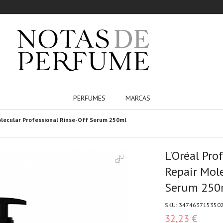
PERFUMES
MARCAS
Molecular Professional Rinse-Off Serum 250ml
L'Oréal Pro
Repair Mole
Serum 250
SKU:
347463715350
32,23 €