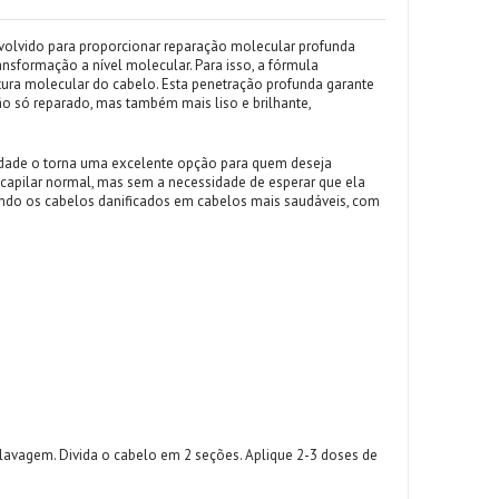
olvido para proporcionar reparação molecular profunda
ansformação a nível molecular. Para isso, a fórmula
tura molecular do cabelo. Esta penetração profunda garante
não só reparado, mas também mais liso e brilhante,
ilidade o torna uma excelente opção para quem deseja
a capilar normal, mas sem a necessidade de esperar que ela
mando os cabelos danificados em cabelos mais saudáveis, com
avagem. Divida o cabelo em 2 seções. Aplique 2-3 doses de