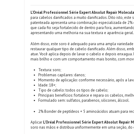
L'Oréal Professionnel Série Expert Absolut Repair Molecu
para cabelos danificados a muito danificados. Dito isto, este
patenteada apresenta uma combinação especializada de 2% de
que cada fio seja fortalecido de dentro para fora, aumentando
apresentando uma melhoria na sua textura e aparência geral.
Além disso, este soro é adequado para uma ampla variedade d
restaurar qualquer tipo de cabelo danificado. Além disso, em
atue. Você aplica depois de lavar o cabelo e depois enxagua
mais brilho e com um comportamento mais bonito, com movi
Textura: soro;
Problemas capilares: danos;
Momento de aplicação: conforme necessário, após a la
Idade: 18+;
Tipo de cabelo: todos os tipos de cabelo;
Principais benefícios: fortalece e repara os cabelos, mel
Formulado sem: sulfatos, parabenos, silicones, álcool.
2% Bonder de peptídeos + 5 aminoácidos atuam para reco
Aplicar
L'Oréal Professionnel Série Expert Absolut Repair
soro nas mãos e distribua uniformemente em uma seção, do 