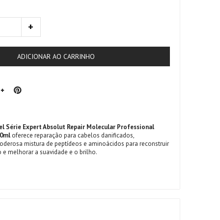
ADICIONAR AO CARRINHO
el Série Expert Absolut Repair Molecular Professional
50ml
oferece reparação para cabelos danificados,
derosa mistura de peptídeos e aminoácidos para reconstruir
o e melhorar a suavidade e o brilho.