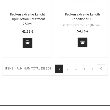
Redken Extreme Lenght
Redken Extreme Length
Triple Action Treatment
Conditioner 1L
250ml
Redken Extreme Length Conditioner é um condicionador fortalecedor do cabelo…
54,86 €
41,52 €
ITENS 1 A 24 NUM TOTAL DE 258
1
2
3
4
5