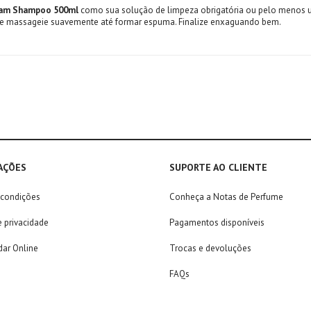
Cream Shampoo 500ml
como sua solução de limpeza obrigatória ou pelo menos u
 massageie suavemente até formar espuma. Finalize enxaguando bem.
AÇÕES
SUPORTE AO CLIENTE
 condições
Conheça a Notas de Perfume
e privacidade
Pagamentos disponíveis
ar Online
Trocas e devoluções
FAQs