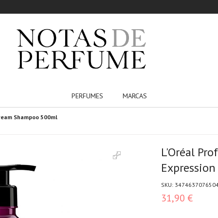
PERFUMES
MARCAS
 Cream Shampoo 500ml
L'Oréal Pro
Expressio
SKU:
347463707650
31,90 €