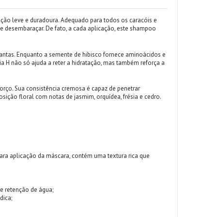
ção leve e duradoura. Adequado para todos os caracóis e
 de desembaraçar. De fato, a cada aplicação, este shampoo
lantas. Enquanto a semente de hibisco fornece aminoácidos e
eia H não só ajuda a reter a hidratação, mas também reforça a
orço. Sua consistência cremosa é capaz de penetrar
ição floral com notas de jasmim, orquídea, frésia e cedro.
 para aplicação da máscara, contém uma textura rica que
de retenção de água;
dica;