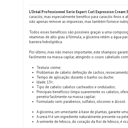
L'Oréal Professionnel Serie Expert Curl Expression Crea
caracóis, mas especialmente benéfico para caracóis finos e a
não apenas remove as impurezas, mas também fornece nutriçã
Todos esses benefícios são possíveis graças a uma composiç
vitaminas de alto grau à fórmula, a glicerina retém a água pa
barreira hidrolipídica.
Por último, mas não menos importante, este shampoo garante
facilmente na massa capilar, atingindo o couro cabeludo com
Textura: creme;
Problemas de cabelo: definição de cachos, ressecamento
Tempo de aplicação: durante o banho ou duche;
Idade: 13+;
Tipo de cabelo: cabelos cacheados e ondulados;
Principais benefícios: limpa suavemente os cabelos, ofer
penetra facilmente na massa capilar;
Formulado sem: parabenos, sulfatos, silicones e álcool.
A glicerina, um umectante à base de plantas, garante um
A ureia H é um ingrediente naturalmente presente na pele
A semente de hibisco, do coração da flor de hibisco, é ri