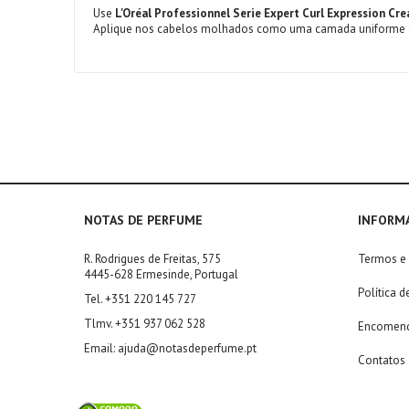
Use
L'Oréal Professionnel Serie Expert Curl Expression 
Aplique nos cabelos molhados como uma camada uniforme e
NOTAS DE PERFUME
INFORM
R. Rodrigues de Freitas, 575
Termos e
4445-628 Ermesinde, Portugal
Política d
Tel. +351 220 145 727
Tlmv. +351 937 062 528
Encomend
Email: ajuda@notasdeperfume.pt
Contatos