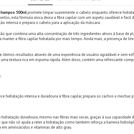
m Shampoo 500ml
promete limpar suavemente o cabelo enquanto oferece hidrata
bertos, esta fórmula única deixa a fibra capilar com um aspeto saudável e fácil
o intensa e prepara o cabelo para a aplicação da máscara.
ão que combina uma alta concentração de três ingredientes ativos à base de p
ra manter a fibra capilar hidratada por mais tempo. Ainda mais, a presença de Ur
 ótimos resultados através de uma experiência de usuário agradável e sem esf
 uma textura rica em espuma rápida. Além disso, contém uma refrescante compos
;
ece hidratação intensa e duradoura à fibra capilar, prepara os cachos e mechas
a hidratação duradoura, mesmo nas fibras mais secas, graças à sua capacidade 
 que não só ajuda a reter a hidratação como também reforça a barreira hidrolipí
ca em aminoácidos e vitaminas de alto grau.