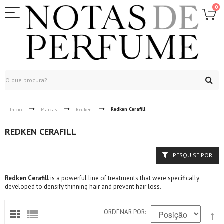
0
Redken Cerafill
Início
Marcas
Redken
REDKEN CERAFILL
PESQUISE POR
Redken Cerafill
is a powerful line of treatments that were specifically
developed to densify thinning hair and prevent hair loss.
ORDENAR POR