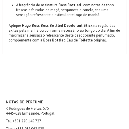
A fragrância de assinatura
Boss Bottled
, com notas de topo
frescas e frutadas de maçã, bergamota e canela, cria uma
sensação refrescante e estimulante logo de manhã.
Aplique
Hugo Boss Boss Bottled Deodorant Stick
na região das
axilas pela manhã ou conforme necessário ao longo do dia. A fim de
maximizar a sensação refrescante deste desodorante perfumado,
complemente com a
Boss Bottled Eau de Toilette
original.
NOTAS DE PERFUME
R. Rodrigues de Freitas, 575
4445-628 Ermesinde, Portugal
Tel. +351 220 145 727
Tlmv. +351 937 062 528