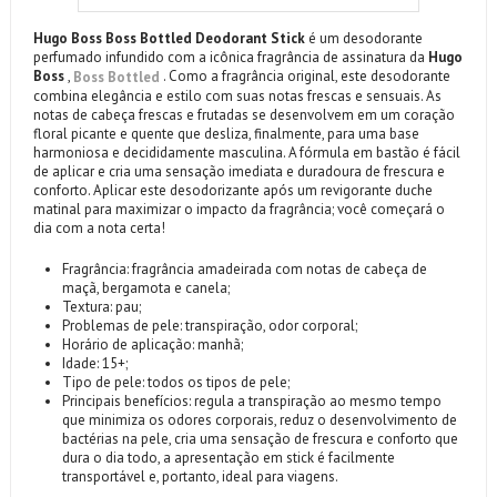
Hugo Boss Boss Bottled Deodorant Stick
é um desodorante
perfumado infundido com a icônica fragrância de assinatura da
Hugo
Boss
,
. Como a fragrância original, este desodorante
Boss Bottled
combina elegância e estilo com suas notas frescas e sensuais. As
notas de cabeça frescas e frutadas se desenvolvem em um coração
floral picante e quente que desliza, finalmente, para uma base
harmoniosa e decididamente masculina. A fórmula em bastão é fácil
de aplicar e cria uma sensação imediata e duradoura de frescura e
conforto. Aplicar este desodorizante após um revigorante duche
matinal para maximizar o impacto da fragrância; você começará o
dia com a nota certa!
Fragrância: fragrância amadeirada com notas de cabeça de
maçã, bergamota e canela;
Textura: pau;
Problemas de pele: transpiração, odor corporal;
Horário de aplicação: manhã;
Idade: 15+;
Tipo de pele: todos os tipos de pele;
Principais benefícios: regula a transpiração ao mesmo tempo
que minimiza os odores corporais, reduz o desenvolvimento de
bactérias na pele, cria uma sensação de frescura e conforto que
dura o dia todo, a apresentação em stick é facilmente
transportável e, portanto, ideal para viagens.