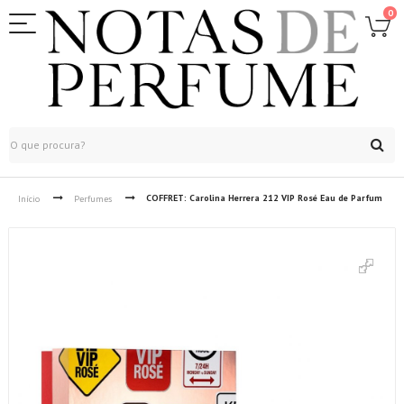
0
COFFRET: Carolina Herrera 212 VIP Rosé Eau de Parfum
Início
Perfumes
50ml Coffret